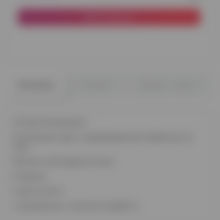
В корзину
0
0
Описание
Отзывы
Вопрос - ответ
Состав композиции:
Стеклянный шар с индивидуальной надписью на
груз.
Фонтан из 18 шаров на груз:
9 черных
5 хром золото
4 прозрачных с золотым конфетти.