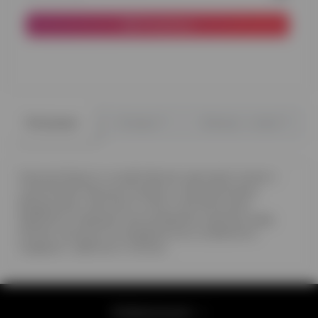
В корзину
0
0
Описание
Отзывы
Вопрос - ответ
Нежный букет в голубо-белой цветовой гамме с
гортензией, белыми розами и хризантемами.
Воздушный, светлый и очень трогательный.
Идеально подходит для рождения малыша, baby
shower, выписки из роддома или особенного
подарка с заботой и теплом
Информация