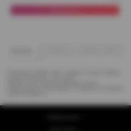
В корзину
0
0
Описание
Отзывы
Вопрос - ответ
Помогаем узнавать ответ на один из самых главных
вопросов в жизни - boy or girl?
Шрифт и цвет надписи выбираем с вами
индивидуально. Наполнение – голубые или розовые
шары и конфетти.
Информация
Категории