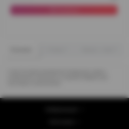
В корзину
0
0
Описание
Отзывы
Вопрос - ответ
4 круглых фольгированных воздушных шара с
суперменом, Бэтменом и героями Марвел для
настоящих Супергероев!
Информация
Категории