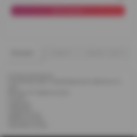
В корзину
0
0
Описание
Отзывы
Вопрос - ответ
Состав композиции:
Стеклянный шар с индивидуальной надписью на
груз
Фонтан из 7 шаров на груз:
3 синих
2 красных
2 бежевых
Цифра на груз
Трактор на груз
Самосвал на груз