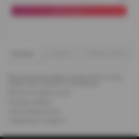
В корзину
0
0
Описание
Отзывы
Вопрос - ответ
Фольгированная цифра 4 розовое золото на груз
(цифру можно изменить на желаемую)
Фонтан из 6 шаров на груз:
3 розовых макарун
2 хром розовое золото
1 прозрачный с конфетти