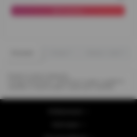
В корзину
0
0
Описание
Отзывы
Вопрос - ответ
Играй по своим правилам
Состав композиции - Джойстик, 2 шара с конфетти
серебро, 2 черных шара, 2 шара хром серебро.
Информация
Категории