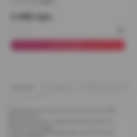
Код товара:
220875
2 490 грн.
В корзину
0
0
Описание
Отзывы
Вопрос - ответ
Подобную композицию можно сделать в любом
другом цвете
Стеклянный шар с индивидуальной надписью
Фонтан из 10 шаров:
4 синих шара даблстафф (ярко синий в сером)