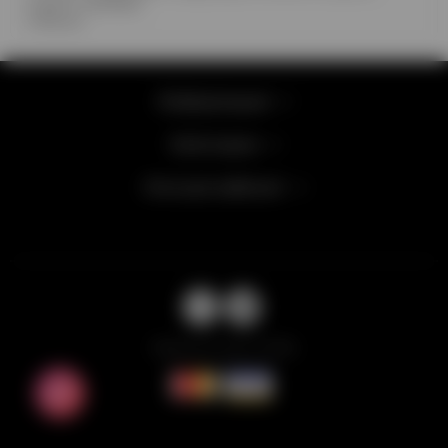
3 хром серебро
3 белых
Информация
Категории
Личный кабинет
Balloons Lab © 2026