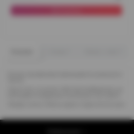
В корзину
0
0
Описание
Отзывы
Вопрос - ответ
Иногда, твоя фантазия перемещается в реальность.
Честно.
Просто всё, что рисует тебе твоё воображение, мы
воплощаем в воздушные композиции, как на фото
Жираф, слоник, 5 белых шаров, 3 шара золотых хром
Информация