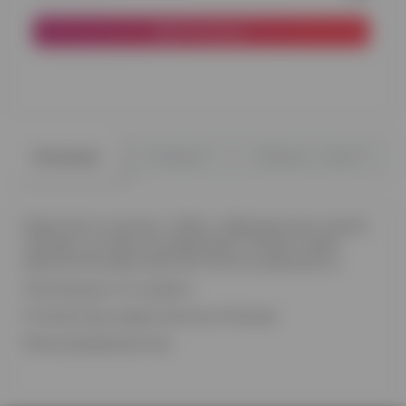
В корзину
0
0
Описание
Отзывы
Вопрос - ответ
В детстве ты мечтал, чтобы у тебя дома жил целый
зоопарк, но мама не разрешала? Сейчас самое
время воплощать детские мечты в реальность.
Композиция, что на фото:
10 латексные шаров желтых оттенков
Фольгированный лев