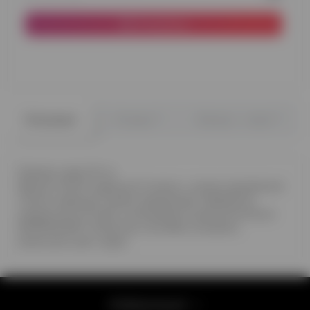
В корзину
0
0
Описание
Отзывы
Вопрос - ответ
Размер шара 32 см
Время полета шара до 12 часов, с целью продления
полета шара до 3 дней предлагаем обработку
жидкостью Hi-Float, оплачивается дополнительно
ВНИМАНИЕ!!! Монитор способен искажать
реальный цвет шара.
Информация