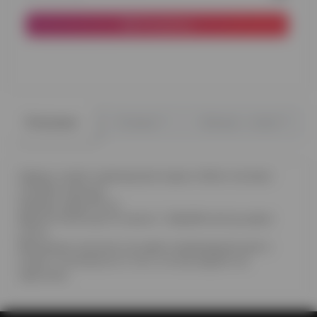
В корзину
0
0
Описание
Отзывы
Вопрос - ответ
Шарик, имеет мраморный окрас в бело-лилово-
голубых красках.
Размер шара 30 см
Время полета до 10 часов. С обработкой до двое
суток.
Внимание, рисунок на шаре индивидуальный и
может отличаться от того, что вы видите на
картинке.