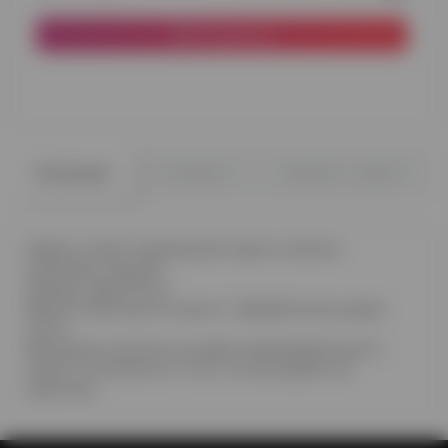
В корзину
0
0
Описание
Отзывы
Вопрос - ответ
Шарик, имеет мраморный окрас в зелено-
салатовых красках.
Размер шара 30 см
Время полета до 10 часов. С обработкой до двое
суток.
Внимание, рисунок на шаре индивидуальный и
может отличаться от того, что вы видите на
картинке.