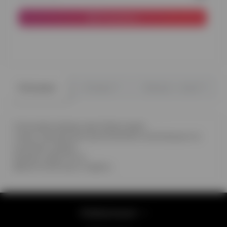
В корзину
0
0
Описание
Отзывы
Вопрос - ответ
Сатиновая звезда цвета бургундии
станет прекрасным дополнением композиции из
гелиевых шаров
Размер шара 46 см
Время полета до 2 недель
Информация