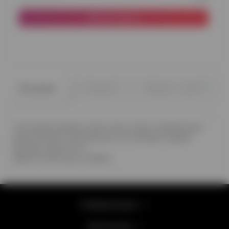
В корзину
0
0
Описание
Отзывы
Вопрос - ответ
Сатиновая звезда синяя сталь станет прекрасным
дополнением композиции из гелиевых шаров
Размер шара 46 см
Время полета до 2 недель
Информация
Категории