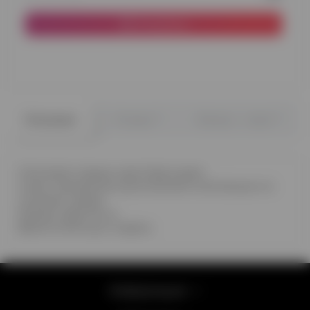
В корзину
0
0
Описание
Отзывы
Вопрос - ответ
Сатиновое сердце цвета бургундии
станет прекрасным дополнением композиции из
гелиевых шаров
Размер шара 46 см
Время полета до 2 недель
Информация