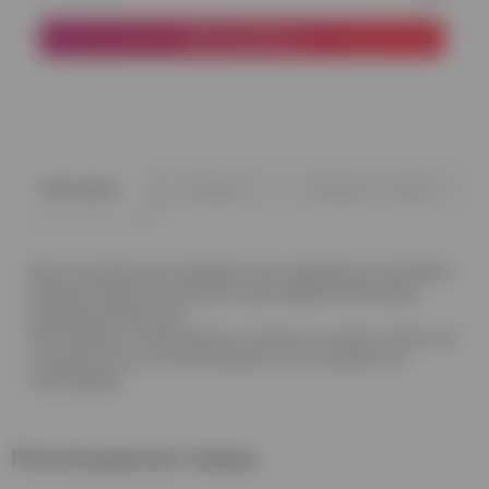
В корзину
0
0
Описание
Отзывы
Вопрос - ответ
Фольгированная серебристая цифра
1
высотой 85см
Данный шар используется для оформления Дня
рождения, букетов.
Как правило, наполняется гелием и может летать до
месяца за счет плотной фольги из которой его
производят.
Рекомендуемые товары