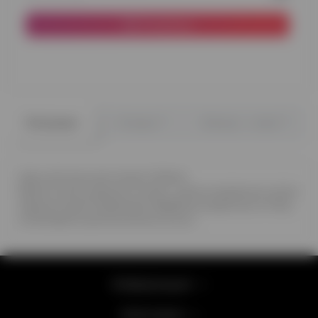
В корзину
0
0
Описание
Отзывы
Вопрос - ответ
Шар наполненный гелием 12'(32см)
Время полета шара до 12 часов, с целью продления полета
шара до 3 дней предлагаем обработку жидкостью Hi-Float,
оплачивается дополнительно (2 грн.)
Информация
Категории