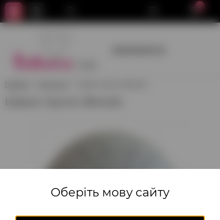
0
+380950659700
Главная
Хэллоуин
Шарик паучок (белый)
Шарик паучок (белый)
Оберіть мову сайту