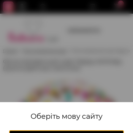
0
+380950659700
Главная
Фольгированные шары
Фольгированный шар Happy birt
Фольгированный шар Happy birthday
(разноцветные палочки)
Оберіть мову сайту