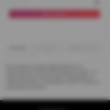
В корзину
0
0
Описание
Отзывы
Вопрос - ответ
Фольгированный шарик Happy birthday 45 см
(разноцветные палочки) Фольгированные шары - это
яркие, красочные, прочные шары. Производятся из
специальной фольги, наполняются гелием и летают от
двух недель до месяца
Информация