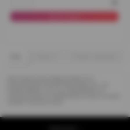
До кошика
0
0
Опис
Відгуки
Питання - відповідь
Фольгована кулька Happy birthday 45 см
(різнокольорові палички) Фольговані кулі – це
яскраві, барвисті, міцні кулі. Виробляються із
спеціальної фольги, наповнюються гелієм та літають
від двох тижнів до місяця
Інформація