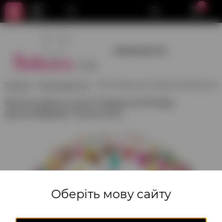
0
+380950659700
Головна
Фольговані кулі
Фольгована куля Happy birthday (різно
Фольгована куля Happy birthday
(різнобарвні палички)
Оберіть мову сайту