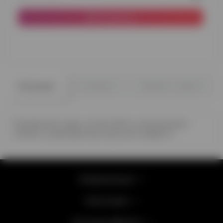
В корзину
0
0
Описание
Отзывы
Вопрос - ответ
Прозрачные шары гиганты 80 см наполненные
гелием с разноцветным круглым конфетти
Информация
Категории
Личный кабинет