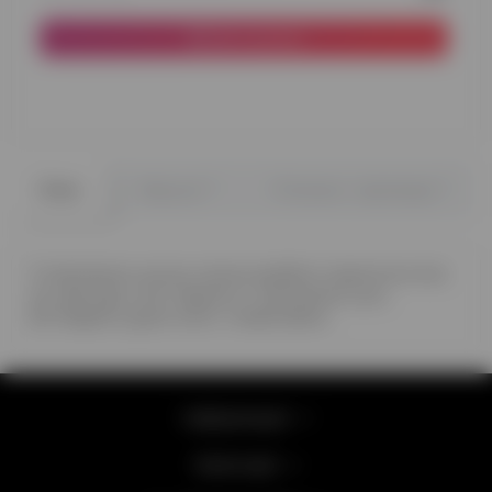
До кошика
0
0
Опис
Відгуки
Питання - відповідь
З повітряних кульок можна зробити практично все,
що завгодно, але тварини з повітряних куль
виглядають дуже мило і незвичайно.
Інформація
Категорії