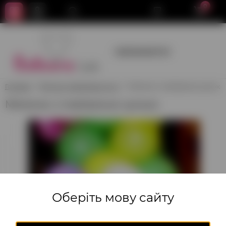
0
+380950659700
Головна
Фігури з повітряних куль
Метелик з повітряних кульок
Метелик з повітряних кульок
Оберіть мову сайту