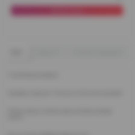
До кошика
0
0
Опис
Відгуки
Питання - відповідь
У композицію входить:
Коробка з написом "I love you to the moon and back"
3 білих серця, 4 матові серця кольори рожеве
золото