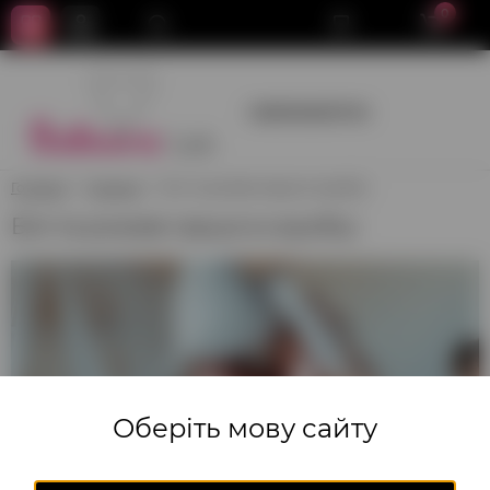
0
+380950659700
Головна
Коханих
Білі та рожеві серця в коробці
Білі та рожеві серця в коробці
Оберіть мову сайту