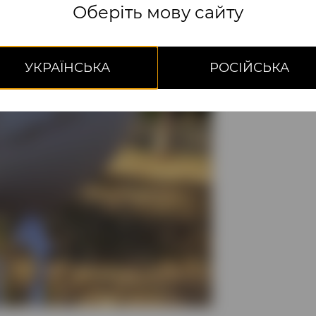
Оберіть мову сайту
УКРАЇНСЬКА
РОСІЙСЬКА