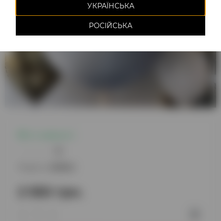
УКРАЇНСЬКА
РОСІЙСЬКА
Є в наявності
0
Модель:
220842
2 550 грн.