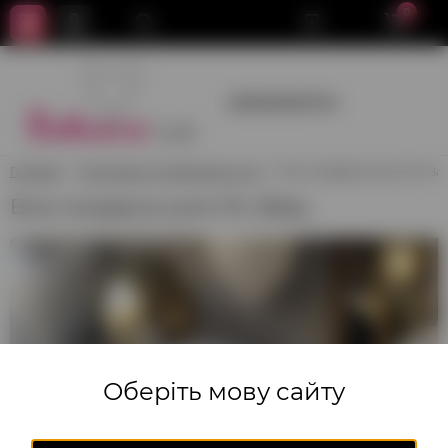
0
+380950659700
Головна
Композиції з повітряних куль
Біла гендерна куля Oh, Ba
Біла гендерна куля Oh, Baby
Оберіть мову сайту