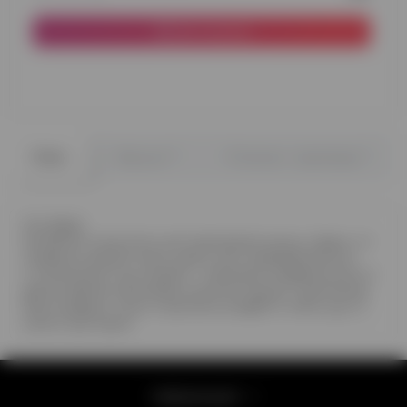
До кошика
0
0
Опис
Відгуки
Питання - відповідь
Oh, Baby!
Як багато почуттів в цій повітряній кульці. Адже, з її
появою в вашій оселі, увесь світ перевертається
У композиції, що на фото - метрова гендерна куля, 2
фольгованих сатинових золотих серця, 1 пастельне
біле сердце, 3 кулі з золотим конфетті, 3 білі кулі, 3
золоті кулі хром
Інформація