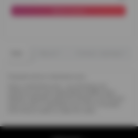
До кошика
0
0
Опис
Відгуки
Питання - відповідь
Рожевий квітка з повітряних куль.
Квіти з повітряних куль – це композиції, які
робляться куль для моделювання (ШДМ). Квіти
завжди створюють радісний настрій, а тим більше,
якщо це квіти з повітряних куль! Легкі та яскраві,
вони внесуть радість у будь-яку подію.