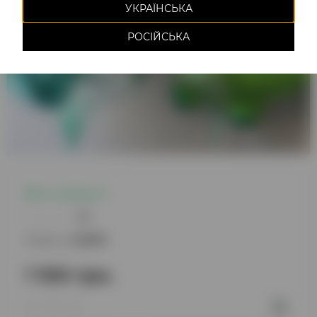
УКРАЇНСЬКА
РОСІЙСЬКА
Є в наявності
0
Модель:
220859
1 100 грн.