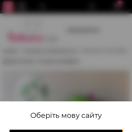
0
+380950659700
Головна
Композиції з повітряних куль
Дракошик та динозаври
Дракошик та динозаври
Оберіть мову сайту