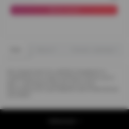
До кошика
0
0
Опис
Відгуки
Питання - відповідь
Дні створені для того, щоб бути яскравими та
особливими, як и нами композиції. Кульки, що на
фото - композиція латексних куль 6 штук,
фольгована куля з динозаврами, фольгована фігура
динозавра
Інформація