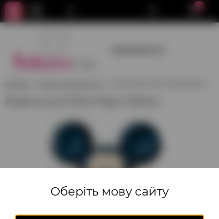
0
+380950659700
Головна
Ходячі та літаючі кулі
Ходяча куля Міккі Маус (132см)
Ходяча куля Міккі Маус (132см)
Оберіть мову сайту