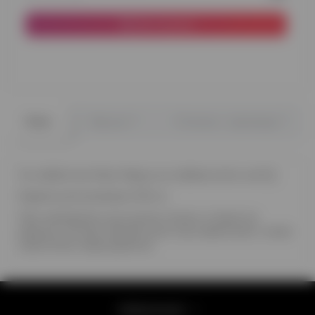
До кошика
0
0
Опис
Відгуки
Питання - відповідь
Чи любите ви Міккі Мауса, як любимо його ми?)))
Ходяча куля розміром 132 см
При наповненні цих кульок гелієм, а також за
рахунок потоків повітря куля стає невагомою і може
самостійно пересуватися.
Інформація