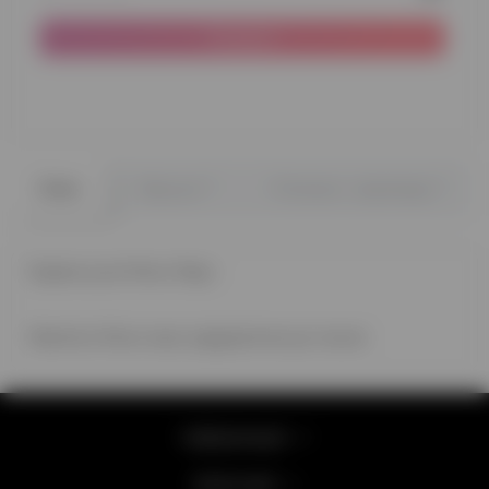
Продано
0
0
Опис
Відгуки
Питання - відповідь
Ходяча куля Мінні Маус
Малятко Мінні макс радуватиме до тижня
Інформація
Категорії