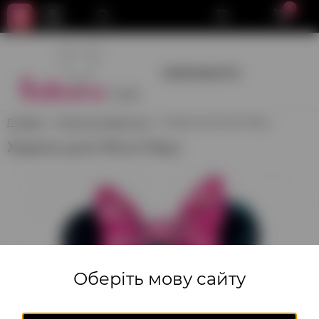
0
+380950659700
Головна
Ходячі та літаючі кулі
Ходяча куля Мінні Маус
Ходяча куля Мінні Маус
Оберіть мову сайту