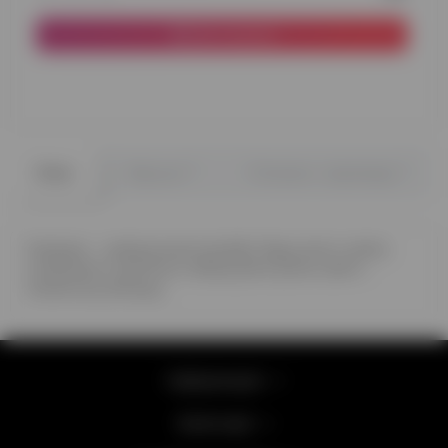
До кошика
0
0
Опис
Відгуки
Питання - відповідь
Ковпаки – невід'ємний атрибут будь-якого свята,
особливого дитячого. Влаштуйте дітям свято –
тематичну вечірку.
Інформація
Категорії