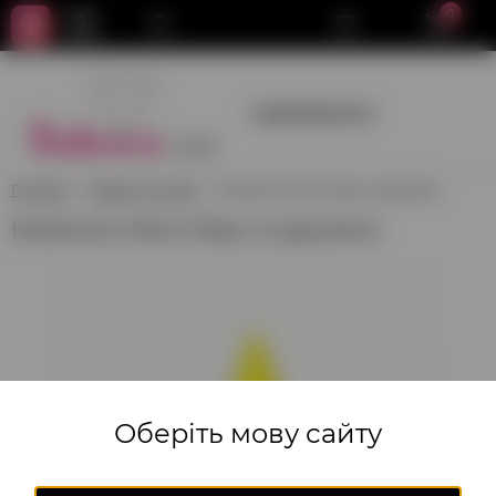
0
+380950659700
Головна
Товари для свят
Ковпачок Міккі Маус із друзями
Ковпачок Міккі Маус із друзями
Оберіть мову сайту