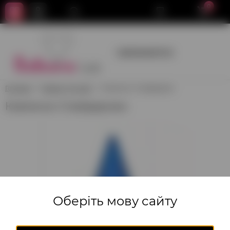
0
+380950659700
Головна
Товари для свят
Ковпачок Спайдермен
Ковпачок Спайдермен
Оберіть мову сайту