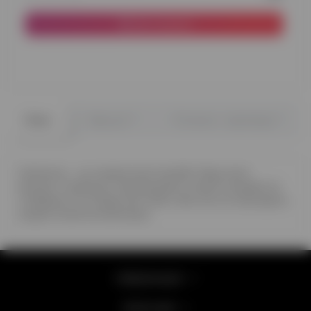
До кошика
0
0
Опис
Відгуки
Питання - відповідь
Ковпачки – це незамінний атрибут будь-яких
вечірок. Ковпачки прикрашають своєю яскравістю
та барвистістю будь-яке свято, без них не проходить
жодна тематична вечірка.
Інформація
Категорії