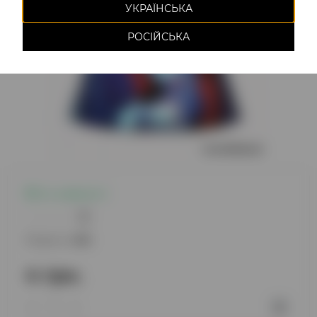
УКРАЇНСЬКА
РОСІЙСЬКА
Є в наявності
0
Модель:
406
4 грн.