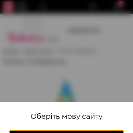
0
+380950659700
Головна
Товари для свят
Ковпак Спайдермен
Ковпак Спайдермен
Оберіть мову сайту