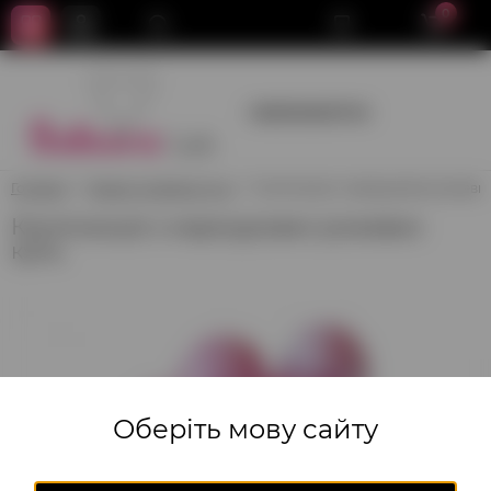
0
+380950659700
Головна
Хмари та зв'язки куль
Композиція з мармурових рожевих
Композиція з мармурових рожевих
куль.
Оберіть мову сайту