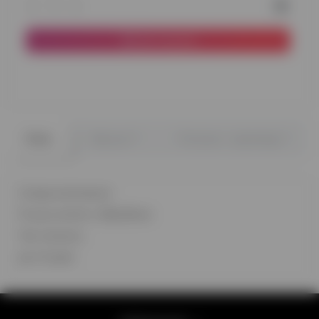
До кошика
0
0
Опис
Відгуки
Питання - відповідь
Склад композиції:
15 куль агатів з обробкою
Час польоту:
до 2-3 днів