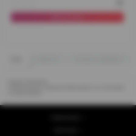
До кошика
0
0
Опис
Відгуки
Питання - відповідь
Склад композиції:
11 білих кульок з чорними бантиками та зі стрічками
та перлинками
Інформація
Категорії