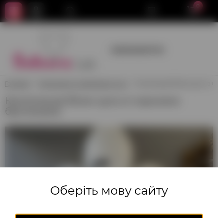
0
+380950659700
Головна
Композиції з повітряних куль
Композиція білих куль із 
Композиція білих куль із чорними
бантиками
Оберіть мову сайту