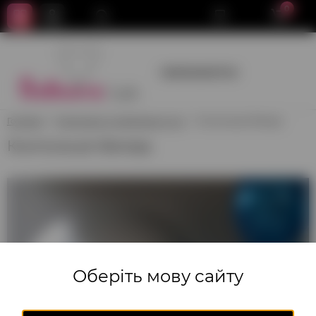
0
+380950659700
Головна
Композиції з повітряних куль
Композиція Феміда
Композиція Феміда
Оберіть мову сайту