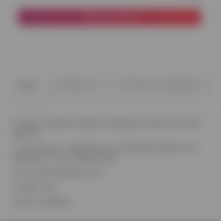
До кошика
0
0
Опис
Відгуки
Питання - відповідь
На фото чудовий варіант подарунку юристу, колезі,
другові.
У композиції - метрова куля з Фемідою (доречі ми
друкуємо і інші зображення)
3 сині перламутрові кулі
4 сріблі кулі
3 кулі з конфетті