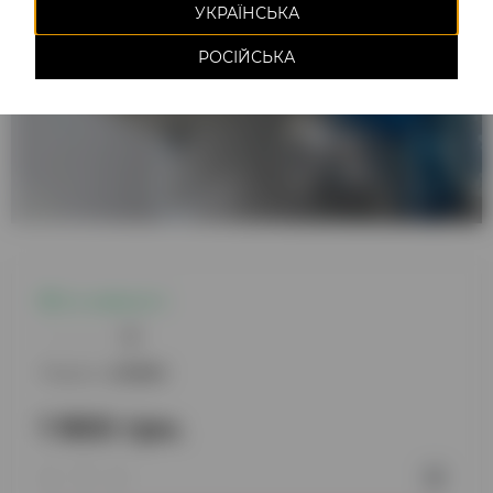
УКРАЇНСЬКА
РОСІЙСЬКА
Є в наявності
0
Модель:
220850
1 900 грн.