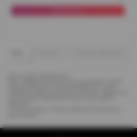
До кошика
0
0
Опис
Відгуки
Питання - відповідь
Тихі та мирні повітряні ночі.
Вони повернуться до нас, ми точно знаємо. І зірки
стануть ближчими, і місяць яскравішим. А поки,
генеруємо гарні сни про мир та спокій. І віримо в те,
що в оточенні повітряних кульок легше знайти
гармонію.
Склад композиції - місяць, хмаринка, 10 латексних
куль, зірочка