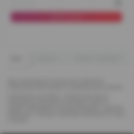
До кошика
0
0
Опис
Відгуки
Питання - відповідь
Щось залишається в цьому світі незмінним.
Наприклад, найголовніші та найприємніші питання.
Композиція, що на фото - велика куля, яку ми
наповнюємо маленькими кульками, пір'ям та
конфетті відповідного кольору (рожевий - дівчинка,
блакитний - хлопчик). Також дві композиції по 7 куль
в кожній.