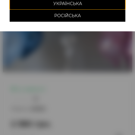
УКРАЇНСЬКА
РОСІЙСЬКА
Є в наявності
0
Модель:
220829
2 380 грн.