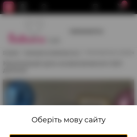
0
+380950659700
Головна
Композиції з повітряних куль
Композиція куль на визнач
Композиція куль на визначення статі
дитини
Оберіть мову сайту