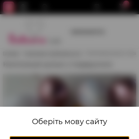
0
+380950659700
Головна
Композиції з повітряних куль
Композиція кульок з пода
Композиція кульок з подарунком
Оберіть мову сайту