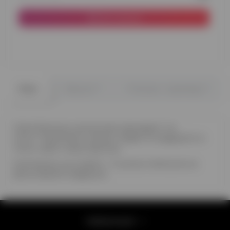
До кошика
0
0
Опис
Відгуки
Питання - відповідь
Свята близьких неможливо відкладати "на
потім". Привітайте коханих людей та подаруйте їм
тепло, навіть через відстань.
Композиція, що на фото - 14 кульок латексних на
фольгований подарунок.
Інформація