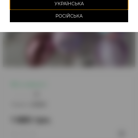
УКРАЇНСЬКА
РОСІЙСЬКА
Є в наявності
0
Модель:
220823
1 680 грн.