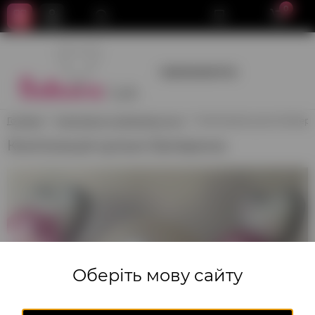
0
+380950659700
Головна
Композиції з повітряних куль
Композиція кульок Балер
Композиція кульок Балерина
Оберіть мову сайту