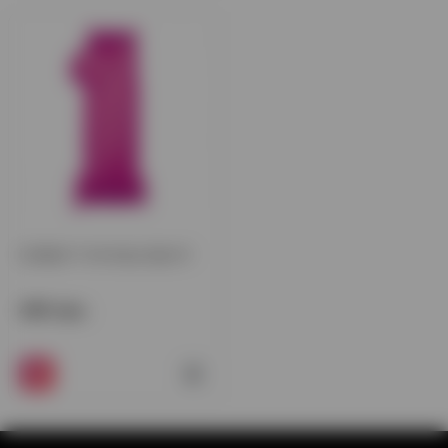
Цифра 1 кольору фуксії
450 грн.