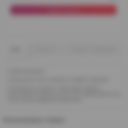
До кошика
0
0
Опис
Відгуки
Питання - відповідь
Склад композиції:
Скляна куля гігант з написом, конфетті, фігурою
3 композиції у кожній: 1 серце фольговане з
метеликами 8 латексних куль. Кулі оформляються на
ніжну тасьму, додаються метелики.
Рекомендовані товари