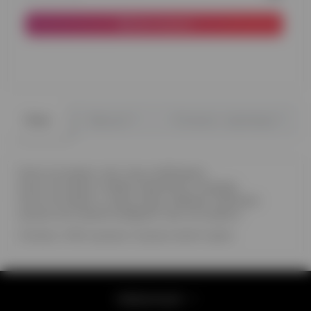
До кошика
0
0
Опис
Відгуки
Питання - відповідь
Коли ми разом, світ стає особливим.
Коли ми разом, любов перемагає темряву.
Коли ми разом, з нами поруч завжди повітряні
кульки, ви можете вибрати такі, як на фото.
Слоник, 4 білі кульки, 3 кулькі золоті хром
Інформація