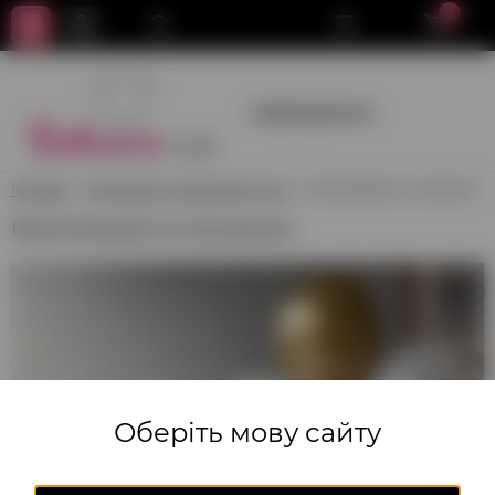
0
+380950659700
Головна
Композиції з повітряних куль
Композиція зі слоником
Композиція зі слоником
Оберіть мову сайту