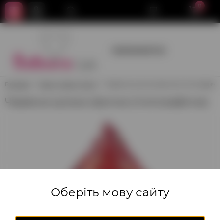
0
+380950659700
Головна
Зірки, Серця, Кола
Червона кулька зірочка (голографічн
Червона кулька зірочка (голографічна)
Оберіть мову сайту