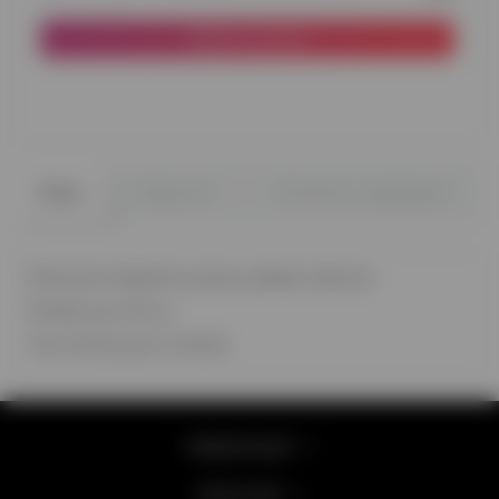
До кошика
0
0
Опис
Відгуки
Питання - відповідь
Блискуча червона кулька у формі зірочки
Розмір кулі 45 см
Час польоту до 2 тижнів
Інформація
Категорії