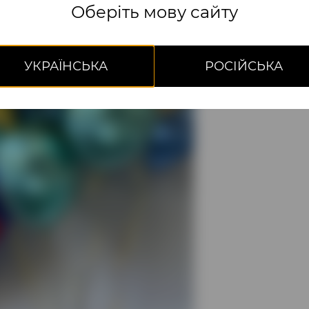
Оберіть мову сайту
УКРАЇНСЬКА
РОСІЙСЬКА