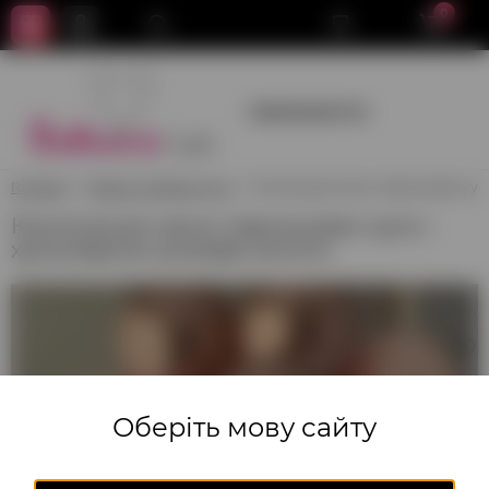
0
+380950659700
Головна
Хмари та зв'язки куль
Композиція ніжно персикових куль
Композиція ніжно персикових куль і
хромованих рожеве золото.
Оберіть мову сайту