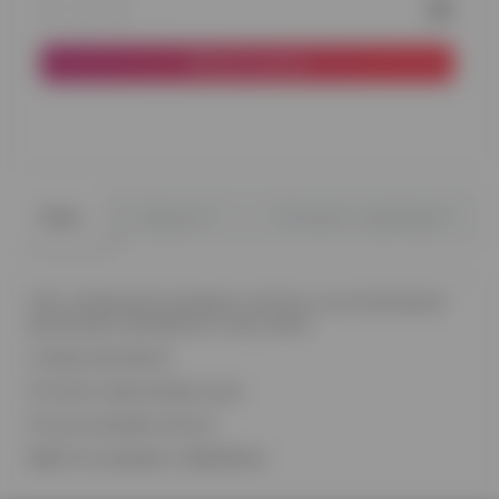
До кошика
0
0
Опис
Відгуки
Питання - відповідь
Світ сповнений рожевого золота, а ця композиція
допоможе прикрасити твоє свято.
склад композиції
10 ніжно-персикових куль
10 куль рожеве золото
Вартість вказана з обробкою