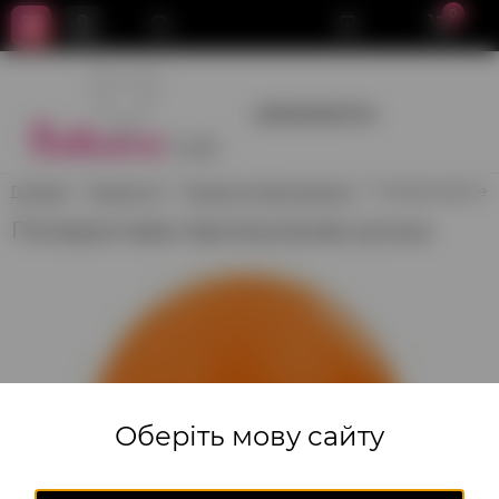
0
+380950659700
Головна
Гелієві кулі
Гелієві кулі без малюнка
Помаранчева пер
Помаранчева перламутрова кулька
Оберіть мову сайту