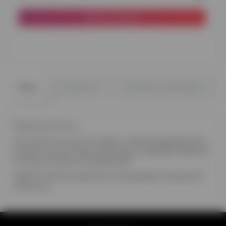
До кошика
0
0
Опис
Відгуки
Питання - відповідь
Розмір кулі 32 см
Час польоту кулі до 12 годин, з метою продовження
польоту кулі до 3 днів пропонуємо обробку рідиною
Hi-Float, оплачується додатково
УВАГА!!! Монітор здатний спотворювати реальний
колір кулі.