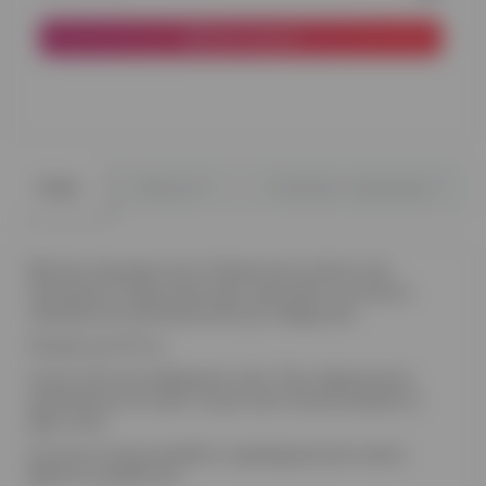
До кошика
0
0
Опис
Відгуки
Питання - відповідь
Велика прозора куля з блакитним пір'ям, яка
прикрасить будь-який ваш захід або послужить
прекрасним доповненням до подарунка.
Розмір кулі 61 см
Колір пір'я ви вибираєте самі. При оформленні
замовлення на сайті, колір пір'я можна вказати в
Дод. поле
На кулю можна зробити індивідуальний напис.
Вартість від 80 грн