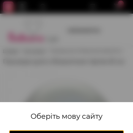
0
+380950659700
Головна
Кулі гіганти
Прозора куля з блакитним пір'ям 61 см
Прозора куля з блакитним пір'ям 61 см
Оберіть мову сайту