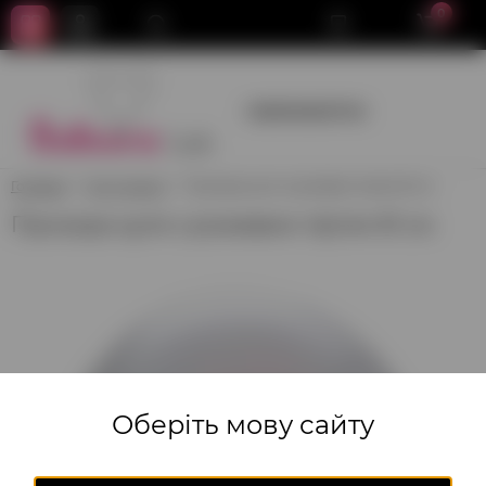
0
+380950659700
Головна
Кулі гіганти
Прозора куля з рожевим пір'ям 61 см
Прозора куля з рожевим пір'ям 61 см
Оберіть мову сайту