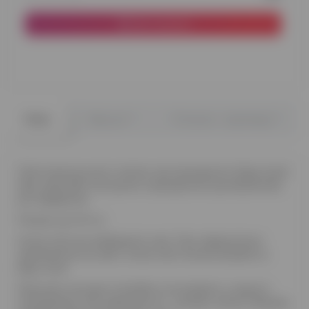
До кошика
0
0
Опис
Відгуки
Питання - відповідь
Оригінальна куля з пір'ям, яка прикрасить будь-який
ваш захід або послужить прекрасним доповненням
до подарунка.
Розмір кулі 61 см
Колір пір'я ви вибираєте самі. При оформленні
замовлення на сайті, колір пір'я можна вказати в
Дод. поле
Можливі кольори потрібно уточнювати у нашого
менеджера, але зазвичай це - рожеві, зелені, бежеві,