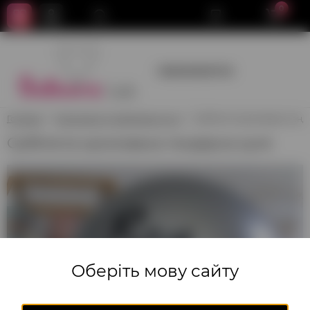
0
+380950659700
Головна
Композиції з повітряних куль
Срібляста хромована генд
Срібляста хромована гендерна куля
Оберіть мову сайту