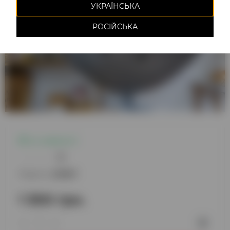
УКРАЇНСЬКА
РОСІЙСЬКА
Є в наявності
0
Модель:
220827
1 300 грн.