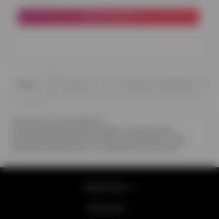
До кошика
0
0
Опис
Відгуки
Питання - відповідь
Припусти хто всередині?
Ми наповнюємо кулю конфетті, маленькими
кульками чи пір'ям. все просто, рожевий - у вас
дівчинка, блакитний - ви чекаєте на хлопчика
Інформація
Категорії