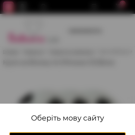
0
+380950659700
Головна
Гелієві кулі
Гелієві кулі з малюнком
Куля на білому тлі 
Куля на білому тлі М'ячики 12'(32см)
Оберіть мову сайту