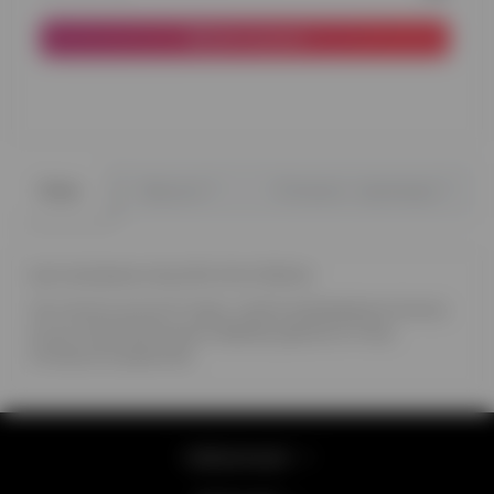
До кошика
0
0
Опис
Відгуки
Питання - відповідь
Куля наповнена гелієм білі М'ячі 12'(32см)
Час польоту кулі до 12 годин, з метою продовження польоту
кулі до 3 днів пропонуємо обробку рідиною Hi-Float,
оплачується додатково
Інформація