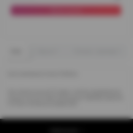
До кошика
0
0
Опис
Відгуки
Питання - відповідь
Куля наповнена гелієм 12'(32см)
Час польоту кулі до 12 годин, з метою продовження
польоту кулі до 3 днів пропонуємо обробку рідиною
Hi-Float, оплачується додатково
Інформація