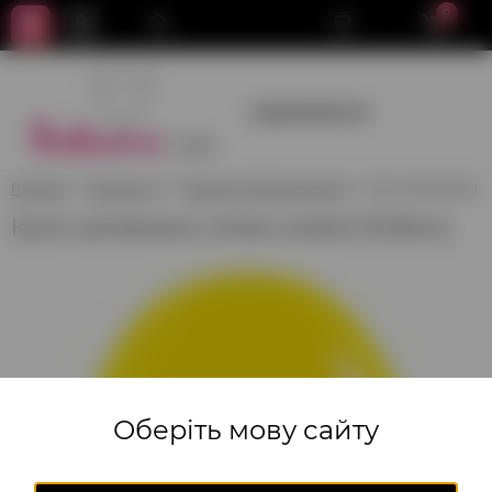
0
+380950659700
Головна
Гелієві кулі
Гелієві кулі без малюнка
Куля наповнена ге
Куля наповнена гелієм жовта 12'(32см)
Оберіть мову сайту