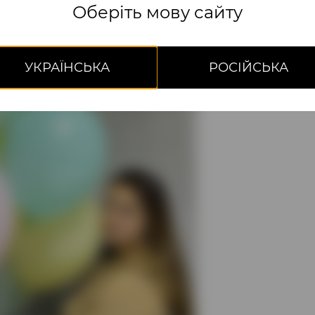
Оберіть мову сайту
УКРАЇНСЬКА
РОСІЙСЬКА